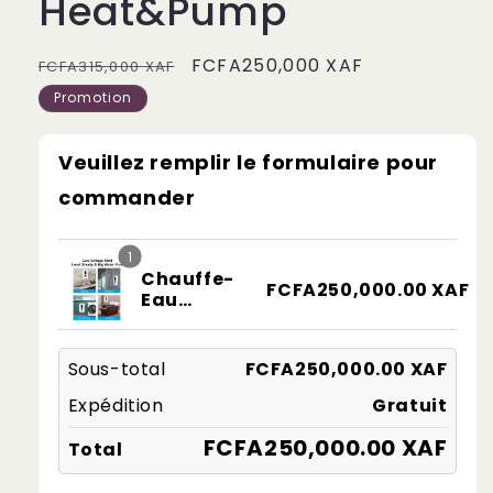
Heat&Pump
Prix
Prix
FCFA250,000 XAF
FCFA315,000 XAF
habituel
promotionnel
Promotion
Veuillez remplir le formulaire pour
commander
1
Chauffe-
FCFA250,000.00 XAF
Eau
Instantané
Instant
Heat&Pump
Sous-total
FCFA250,000.00 XAF
Expédition
Gratuit
FCFA250,000.00 XAF
Total