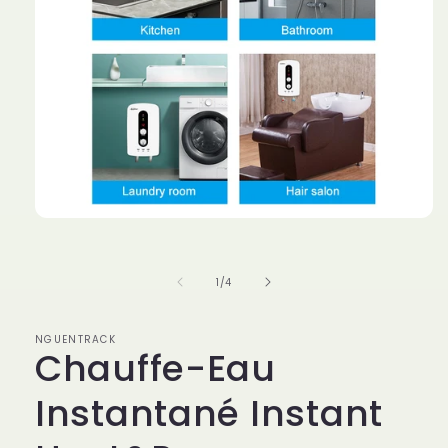
Ouvrir
le
média
1
de
1
/
4
dans
une
fenêtre
modale
NGUENTRACK
Chauffe-Eau
Instantané Instant