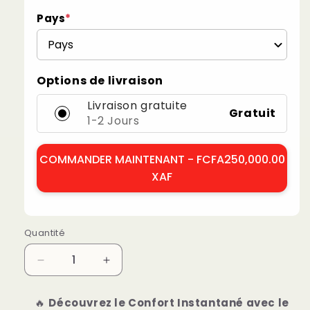
Pays
*
Options de livraison
Livraison gratuite
Gratuit
1-2 Jours
COMMANDER MAINTENANT -
FCFA250,000.00
XAF
Quantité
Réduire
Augmenter
la
la
quantité
quantité
🔥
Découvrez le Confort Instantané avec le
de
de