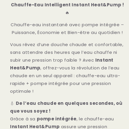
Chauffe-Eau Intelligent Instant Heat&Pump !
Chauffe-
Chauffe-
Eau
Eau
🔥
Instantané
Instantané
Instant
Instant
Chauffe-eau instantané avec pompe intégrée –
Heat&amp;Pump
Heat&amp;Pump
Puissance, Économie et Bien-être au quotidien !
Vous rêvez d’une douche chaude et confortable,
sans attendre des heures que l’eau chauffe ni
subir une pression trop faible ? Avec
Instant
Heat&Pump
, offrez-vous la révolution de l’eau
chaude en un seul appareil : chauffe-eau ultra-
rapide + pompe intégrée pour une pression
optimale !
💧
De l’eau chaude en quelques secondes, où
que vous soyez !
Grâce à sa
pompe intégrée
, le chauffe-eau
Instant Heat&Pump
assure une pression